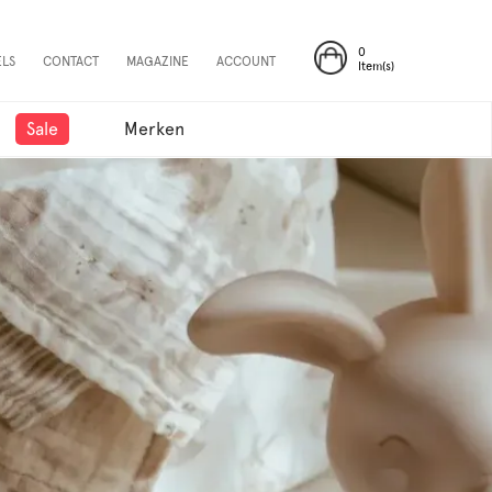
0
ELS
CONTACT
MAGAZINE
ACCOUNT
Item(s)
Sale
Merken