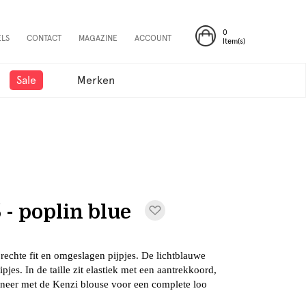
0
ELS
CONTACT
MAGAZINE
ACCOUNT
Item(s)
Sale
Merken
- poplin blue
rechte fit en omgeslagen pijpjes. De lichtblauwe
tipjes. In de taille zit elastiek met een aantrekkoord,
mbineer met de Kenzi blouse voor een complete loo