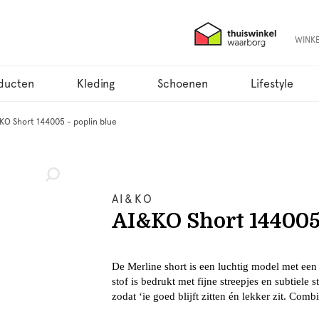
WINK
ducten
Kleding
Schoenen
Lifestyle
KO Short 144005 - poplin blue
AI&KO
AI&KO Short 144005 
De Merline short is een luchtig model met een 
stof is bedrukt met fijne streepjes en subtiele s
zodat ‘ie goed blijft zitten én lekker zit. Co