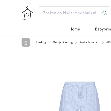
Home
Babypro
Kleding
Meisjeskleding
Korte broeken
AI&