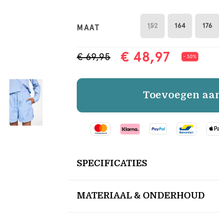
152
164
176
MAAT
€ 48,97
€ 69,95
- 30%
Toevoegen aa
SPECIFICATIES
MATERIAAL & ONDERHOUD