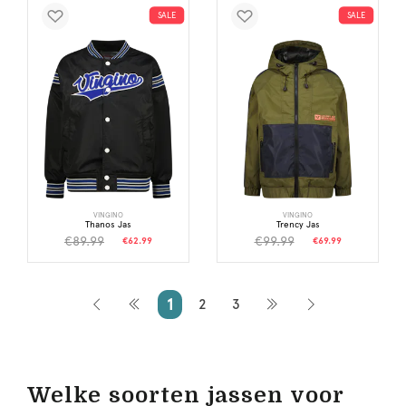
SALE
SALE
VINGINO
VINGINO
Thanos Jas
Trency Jas
€89.99
€99.99
€62.99
€69.99
1
2
3
Welke soorten jassen voor