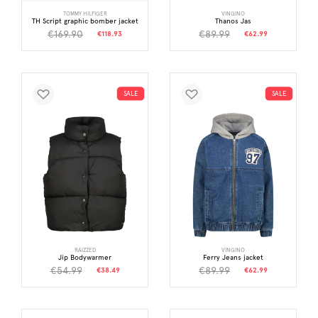
TOMMY HILFIGER
VINGINO
TH Script graphic bomber jacket
Thanos Jas
€169.90
€89.99
€118.93
€62.99
SALE
SALE
RAIZZED
VINGINO
Jip Bodywarmer
Ferry Jeans jacket
€54.99
€89.99
€38.49
€62.99