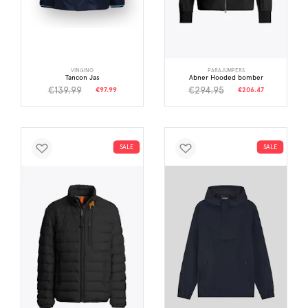
VINGINO
PARAJUMPERS
Tancon Jas
Abner Hooded bomber
€139.99
€294.95
€97.99
€206.47
SALE
SALE