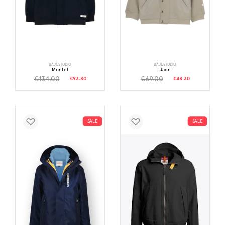
BAJESTUDIO
BAJESTUDIO
Montel
Jaen
€134.00
€69.00
€93.80
€48.30
SALE
SALE