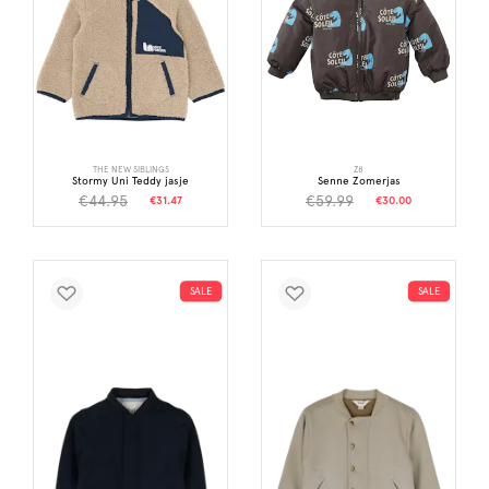
THE NEW SIBLINGS
Z8
Stormy Uni Teddy jasje
Senne Zomerjas
€44.95
€59.99
€31.47
€30.00
SALE
SALE