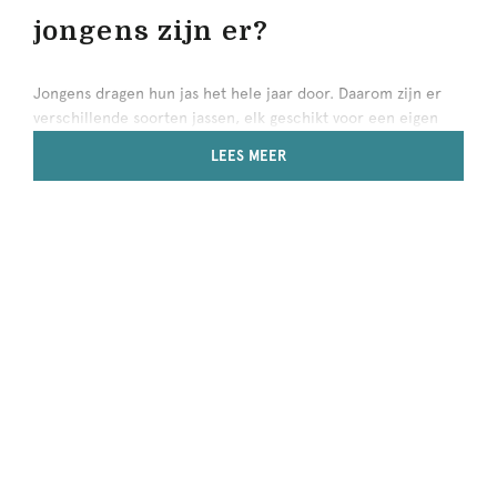
jongens zijn er?
Jongens dragen hun jas het hele jaar door. Daarom zijn er
verschillende soorten jassen, elk geschikt voor een eigen
moment. Van warme winterjassen tot lichte zomerjacks en
LEES MEER
fijne tussenjassen voor de dagen ertussenin. Zo kies je altijd
een jas waarin je zoon zich vrij kan bewegen en zich goed
voelt.
Winterjassen
Winterjassen houden je zoon warm op koude dagen. Veel
winterjassen hebben een warme voering, een stevige
buitenlaag en vaak een capuchon, zodat je zoon goed
beschermd blijft tegen koud weer. Ideaal voor naar school,
buitenspelen of fietsen in de winter. Combineer de winter
jongens jassen met een warme
sjaal en muts
en je zoon kan
urenlang buitenspelen.