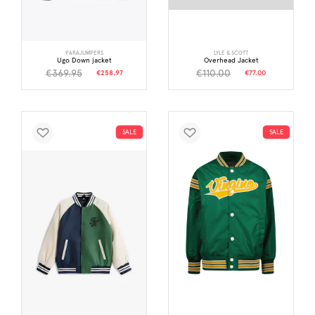
PARAJUMPERS
LYLE & SCOTT
Ugo Down jacket
Overhead Jacket
€369.95
€110.00
€258.97
€77.00
SALE
SALE