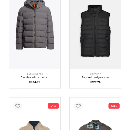
PARAJUMPERS
AIRFORCE
Cassian winterjacket
Padded bodywarmer
€534.95
€129.95
SALE
SALE