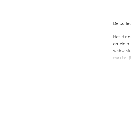
De colle
Het Hind
en Molo. 
webwinke
makkelij