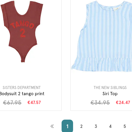
SISTERS DEPARTMENT
THE NEW SIBLINGS
Bodysuit 2 tango print
Siri Top
€67.95
€34.95
€47.57
€24.47
1
2
3
4
5