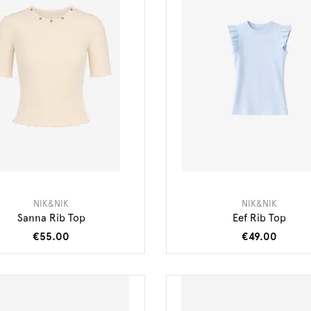
NIK&NIK
NIK&NIK
Sanna Rib Top
Eef Rib Top
€55.00
€49.00