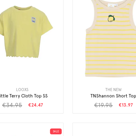
LOOXS
THE NEW
ittle Terry Cloth Top SS
TNShannon Short To
€34.95
€19.95
€24.47
€13.97
SALE