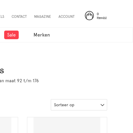
0
ELS
CONTACT
MAGAZINE
ACCOUNT
Item(s)
Sale
Merken
s
van maat 92 t/m 176
Sorteer op