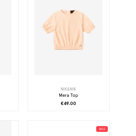
NIK&NIK
Mera Top
€49.00
SALE