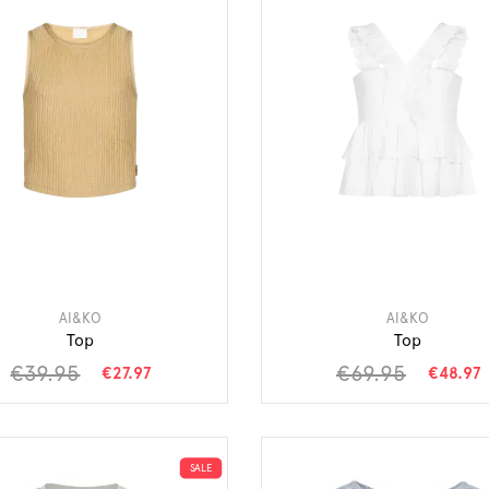
AI&KO
AI&KO
Top
Top
€39.95
€69.95
€27.97
€48.97
SALE