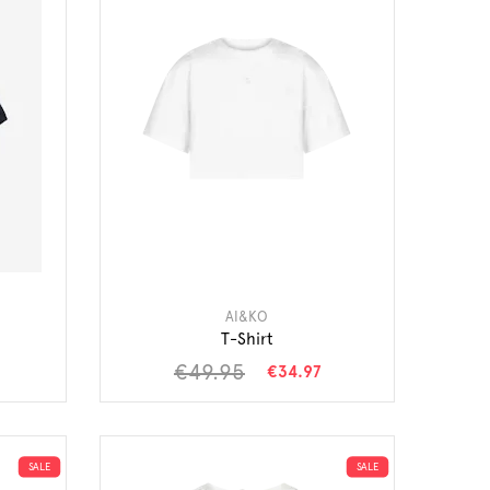
AI&KO
T-Shirt
€49.95
€34.97
SALE
SALE