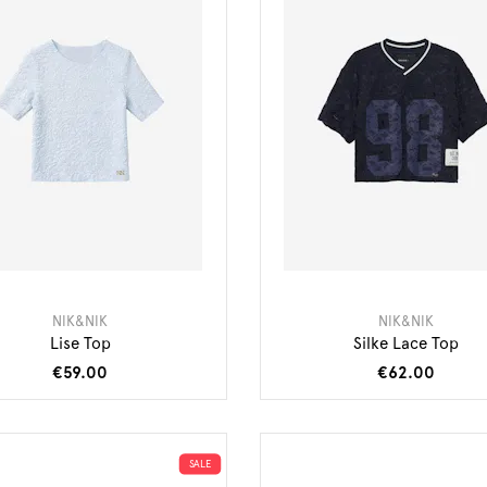
NIK&NIK
NIK&NIK
Lise Top
Silke Lace Top
€59.00
€62.00
SALE