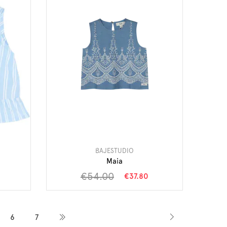
BAJESTUDIO
Maia
€54.00
€37.80
6
7