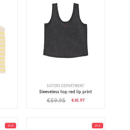
SISTERS DEPARTMENT
p
Sleeveless top red lip print
€59.95
€41.97
SALE
SALE