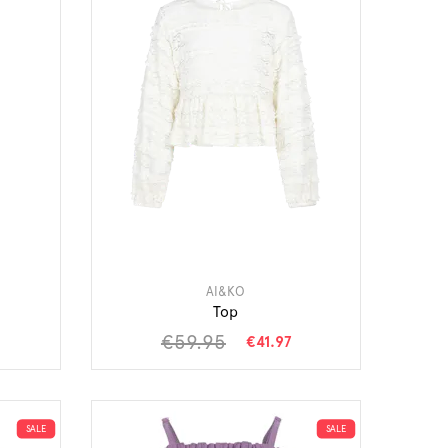
AI&KO
Top
€59.95
€41.97
SALE
SALE