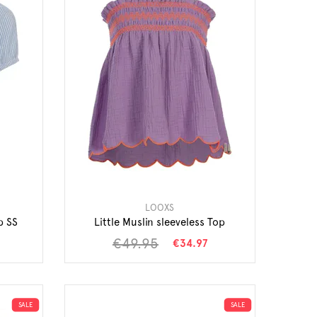
LOOXS
p SS
Little Muslin sleeveless Top
€49.95
€34.97
SALE
SALE