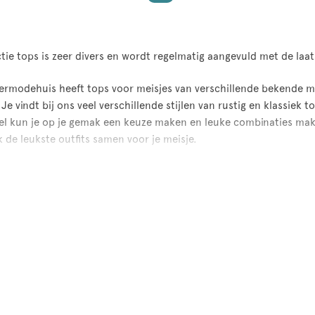
ctie tops is zeer divers en wordt regelmatig aangevuld met de laa
ermodehuis heeft tops voor meisjes van verschillende bekende me
Je vindt bij ons veel verschillende stijlen van rustig en klassiek t
l kun je op je gemak een keuze maken en leuke combinaties make
k de leukste outfits samen voor je meisje.