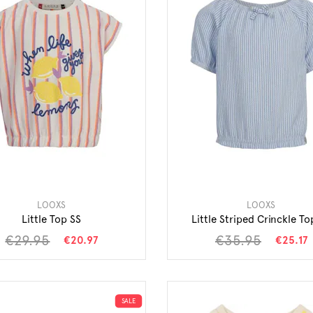
LOOXS
LOOXS
Little Top SS
Little Striped Crinckle To
€29.95
€35.95
€20.97
€25.17
SALE