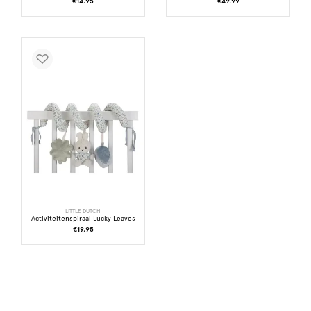
€14.95
€49.99
LITTLE DUTCH
Activiteitenspiraal Lucky Leaves
€19.95