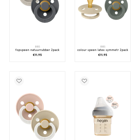
BIBS
BIBS
fopspeen natuurrubber 2pack
colour speen latex symmetr 2pack
€11.95
€11.95