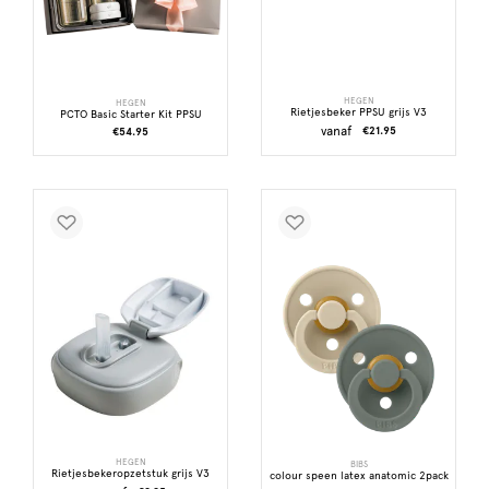
HEGEN
HEGEN
Rietjesbeker PPSU grijs V3
PCTO Basic Starter Kit PPSU
vanaf
€21.95
€54.95
HEGEN
BIBS
Rietjesbekeropzetstuk grijs V3
colour speen latex anatomic 2pack