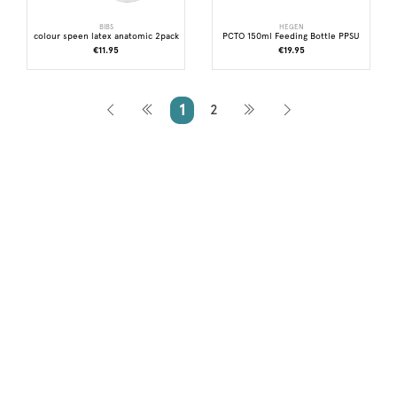
BIBS
HEGEN
colour speen latex anatomic 2pack
PCTO 150ml Feeding Bottle PPSU
€11.95
€19.95
1
2