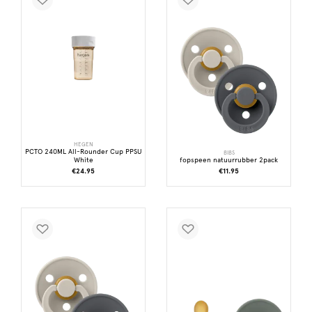
HEGEN
PCTO 240ML All-Rounder Cup PPSU
BIBS
White
fopspeen natuurrubber 2pack
€24.95
€11.95