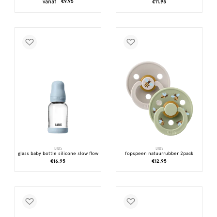
vanaf
€9.95
€11.95
BIBS
BIBS
glass baby bottle silicone slow flow
fopspeen natuurrubber 2pack
€16.95
€12.95