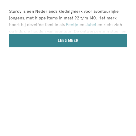
Sturdy is een Nederlands kledingmerk voor avontuurlijke
jongens, met hippe items in maat 92 t/m 140. Het merk
hoort bij dezelfde familie als
Feetje
en
Jubel
en richt zich
op kids die houden van avontuur. De ontwerpen zijn stoer en
speels, met creatieve prints en gemaakt om in te ravotten.
LEES MEER
Iedere zomer- en wintercollectie bestaat uit drie thema’s
met items die je perfect kunt combineren, plus een
uitgebreide denimcollectie. Sturdy maakt gebruik van
biologisch katoen met het GOTS-keurmerk, voor een
duurzame toekomst.
Ontdek de Sturdy
jongenscollectie
Bij Kindermodehuis scoor je ieder seizoen de nieuwste
outfits van Sturdy. De zomercollectie bestaat uit items in
frisse kleuren, gecombineerd met prints van haaien,