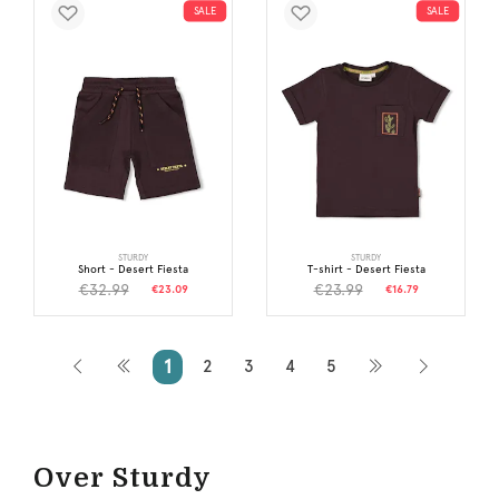
SALE
SALE
STURDY
STURDY
Short - Desert Fiesta
T-shirt - Desert Fiesta
€32.99
€23.99
€23.09
€16.79
1
2
3
4
5
Over Sturdy