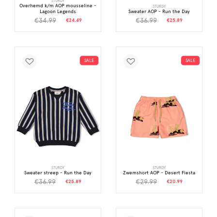
STURDY
Overhemd k/m AOP mousseline -
STURDY
Lagoon Legends
Sweater AOP - Run the Day
€34.99
€36.99
€24.49
€25.89
SALE
SALE
STURDY
STURDY
Sweater streep - Run the Day
Zwemshort AOP - Desert Fiesta
€36.99
€29.99
€25.89
€20.99