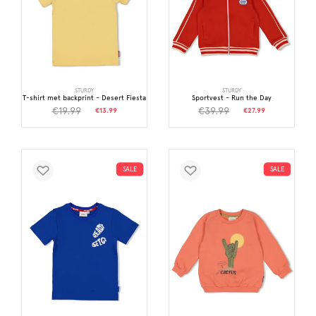
STURDY
STURDY
T-shirt met backprint - Desert Fiesta
Sportvest - Run the Day
€19.99
€39.99
€13.99
€27.99
SALE
SALE