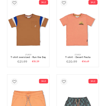
SALE
SALE
STURDY
STURDY
T-shirt oversized - Run the Day
T-shirt - Desert Fiesta
€21.99
€20.99
€15.39
€14.69
SALE
SALE