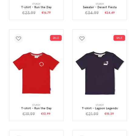
STURDY
STURDY
T-shirt - Run the Day
Sweater - Desert Fiesta
€23.99
€34.99
€16.79
€24.49
SALE
SALE
STURDY
STURDY
T-shirt - Run the Day
T-shirt - Lagoon Legends
€19.99
€21.99
€13.99
€15.39