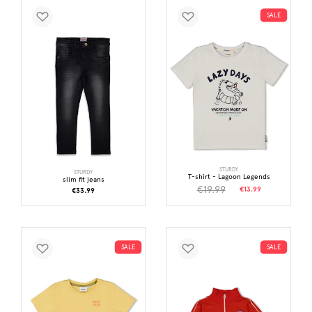
SALE
STURDY
STURDY
T-shirt - Lagoon Legends
slim fit jeans
€19.99
€13.99
€33.99
SALE
SALE