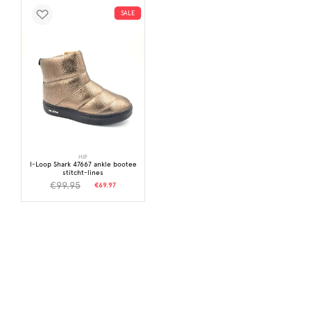
SALE
HIP
I-Loop Shark 47667 ankle bootee
stitcht-lines
€99.95
€69.97