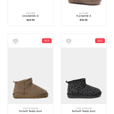
SHOESME
SHOESME
CH24W005-D
FL23W018-A
€69.95
€74.95
SALE
SALE
SOFIE SCHNOOR
SOFIE SCHNOOR
DicteSY Teddy boot
KellieSY Teddy boot