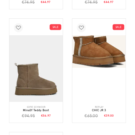
€74.95
€74.95
€44.97
€44.97
SALE
SALE
SOFIE SCHNOOR
REPLAY
MinaSY Teddy Boot
CHIC JR 3
€94.95
€65.00
€56.97
€39.00