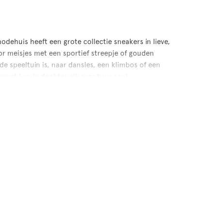
modehuis heeft een grote collectie sneakers in lieve,
or meisjes met een sportief streepje of gouden
 de speeltuin is, naar dansles, een klimbos of een
r zwart kan je dochter elk avontuur aan!
 meisjes
 betrouwbare merken die hun modellen afstemmen
ping dankzij de goede pasvorm en flexibele zolen.
uden, ook na het buitenspelen of een regenbuitje.
 Onze collectie, van schattige sneakers voor peuters
ed zijn voor de voeten en die lekker lopen. Zo is