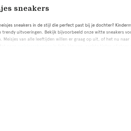
jes sneakers
eisjes sneakers in de stijl die perfect past bij je dochter? Kinder
n trendy uitvoeringen. Bekijk bijvoorbeeld onze witte sneakers vo
 Meisjes van alle leeftijden willen er graag op uit, of het nu naar
 Met onze
meisjesschoenen
in felle kleuren, zachte tinten of stoe
e en comfortabele sneakers voor
oen graag mee met de nieuwste trends. Onze sneakers zijn van
n en voetjes in de groei. Ze geven de juiste ondersteuning en dem
ialen hebben een goede kwaliteit en zijn makkelijk schoon te ho
 je keuze voor de juiste schoenmaat gebruik van onze
maattabel
.
re zwarte sneakers voor meisjes, heeft uitsluitend sneakers die go
dansen, klimmen en naar school gaan altijd comfortabel.