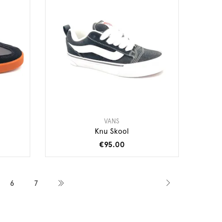
VANS
Knu Skool
€95.00
6
7