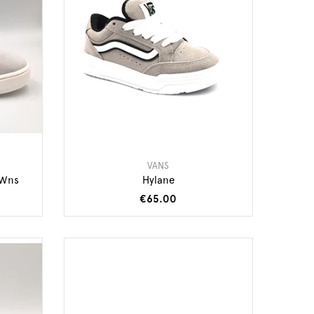
VANS
 Wns
Hylane
€65.00