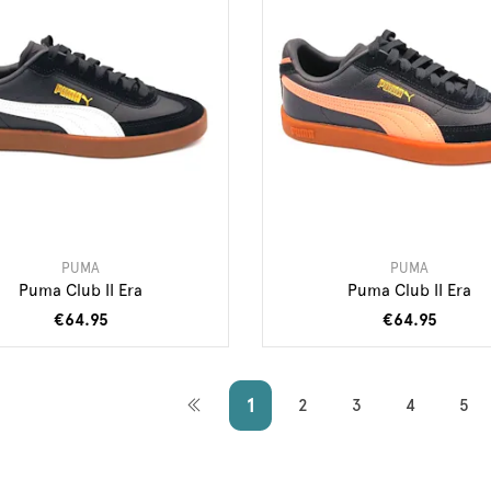
PUMA
PUMA
Puma Club II Era
Puma Club II Era
€64.95
€64.95
1
2
3
4
5