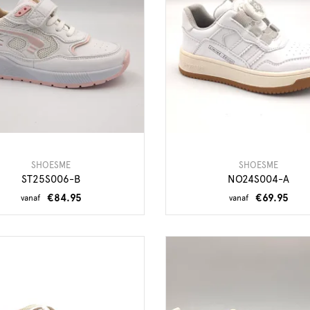
SHOESME
SHOESME
ST25S006-B
NO24S004-A
€84.95
€69.95
vanaf
vanaf