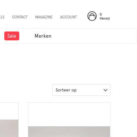
0
ELS
CONTACT
MAGAZINE
ACCOUNT
Item(s)
Sale
Merken
Sorteer op