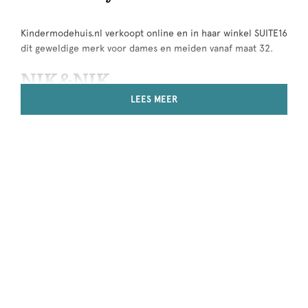
Kindermodehuis.nl verkoopt online en in haar winkel SUITE16
dit geweldige merk voor dames en meiden vanaf maat 32.
NIK&NIK
LEES MEER
Na dat Nikkie Plessen haar dames lijn had geïntroduceerd,
bracht zij ook een collectie voor meiden en jongens van 6
t/m 16 jaar.
Nik&Nik is hip and happening. Stoere shirts met leuke,
grappige teksten, maar ook zeker heel veel mooie basis
artikelen welke mooi zijn door haar eenvoud. Goede jeans,
rokjes en de jolie jurkjes zijn ruim aanwezig in de collecties
van Nik&Nik.