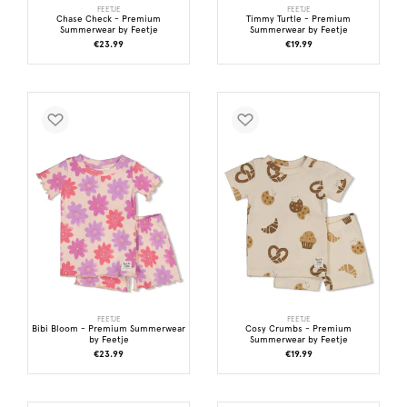
FEETJE
FEETJE
Chase Check - Premium
Timmy Turtle - Premium
Summerwear by Feetje
Summerwear by Feetje
€23.99
€19.99
FEETJE
FEETJE
Bibi Bloom - Premium Summerwear
Cosy Crumbs - Premium
by Feetje
Summerwear by Feetje
€23.99
€19.99