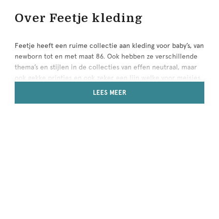
Over Feetje kleding
Feetje heeft een ruime collectie aan kleding voor baby’s, van
newborn tot en met maat 86. Ook hebben ze verschillende
thema’s en stijlen in de collecties van effen neutraal, maar
ook gekke printjes en ook zeker een lijn welke voor meisjes
en jongens kan. Handig wanneer je nog niet weet wat het
LEES MEER
geslacht van de baby is. Daarnaast komt Feetje kleding in
een verscheidenheid aan materialen. Denk aan een lekker
warm Feetje jasje van borg voor in de winter of een zacht
katoenen Feetje jurkje of broekje voor tijdens de warmere
dagen.
Feetje babykkleding voor
jongens en meisjes
Van maat 44 tot en met 68 heeft Feetje een newborn