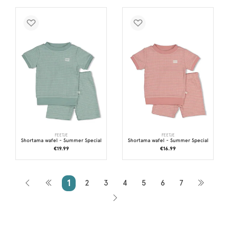
FEETJE
FEETJE
Shortama wafel - Summer Special
Shortama wafel - Summer Special
€19.99
€16.99
1
2
3
4
5
6
7