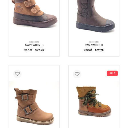
SHOESME
SHOESME
SW23W009-B
SW23W010-C
vanaf
€79.95
vanaf
€79.95
SALE