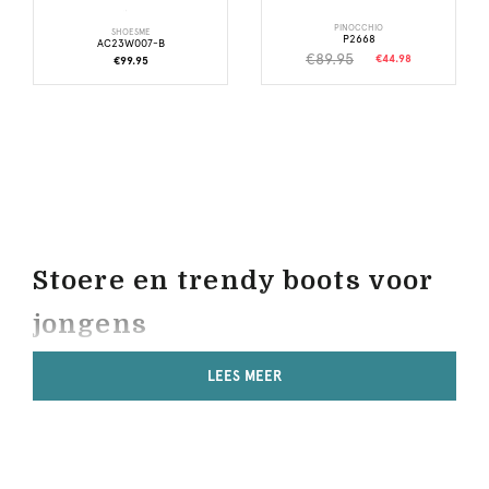
PINOCCHIO
SHOESME
P2668
AC23W007-B
€89.95
€44.98
€99.95
Stoere en trendy boots voor
jongens
LEES MEER
Jongens boots en laarsjes zijn verkrijgbaar in ontelbare
kleuren, materialen en designs. Zoek je bijvoorbeeld
sportieve boots om naar school te gaan? Dan vind je bij een
merk als Puma ongetwijfeld het nodige.