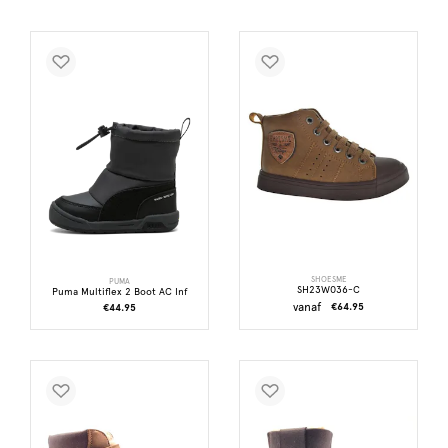
SHOESME
PUMA
SH23W036-C
Puma Multiflex 2 Boot AC Inf
vanaf
€64.95
€44.95