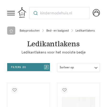
kindermodehuis.nl
Babyproducten
Bed- en badgoed
Ledikantlakens
Ledikantlakens
Ledikantlakens voor het mooiste bedje
FILTERS
0
Sorteer op