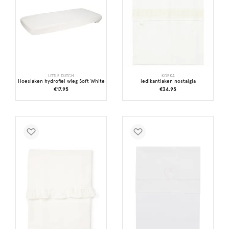
LITTLE DUTCH
KOEKA
Hoeslaken hydrofiel wieg Soft White
ledikantlaken nostalgia
€17.95
€34.95