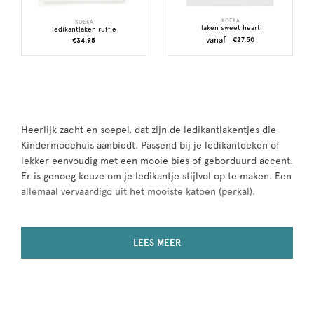
KOEKA
KOEKA
laken sweet heart
ledikantlaken ruffle
vanaf
€27.50
€34.95
Heerlijk zacht en soepel, dat zijn de ledikantlakentjes die
Kindermodehuis aanbiedt. Passend bij je ledikantdeken of
lekker eenvoudig met een mooie bies of geborduurd accent.
Er is genoeg keuze om je ledikantje stijlvol op te maken. Een
allemaal vervaardigd uit het mooiste katoen (perkal).
LEES MEER