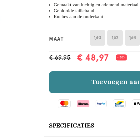
Gemaakt van luchtig en ademend materiaal
Geplooide tailleband
Ruches aan de onderkant
140
152
164
MAAT
€ 48,97
€ 69,95
- 30%
Toevoegen aa
SPECIFICATIES