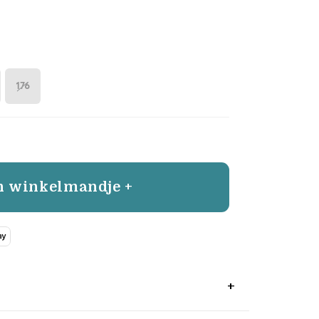
176
n winkelmandje +