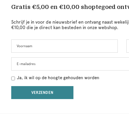
Gratis €5,00 en €10,00 shoptegoed on
Schrijf je in voor de nieuwsbrief en ontvang naast wekel
€10,00 die je direct kan besteden in onze webshop.
Voornaam
A
Leave
this
field
blank
E-mailadres
Ja, ik wil op de hoogte gehouden worden
VERZENDEN