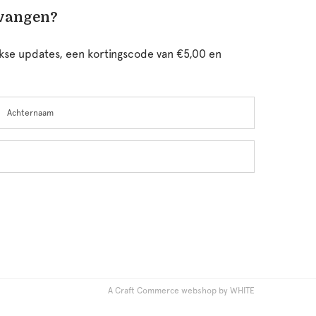
tvangen?
ijkse updates, een kortingscode van €5,00 en
chternaam
A Craft Commerce webshop by WHITE