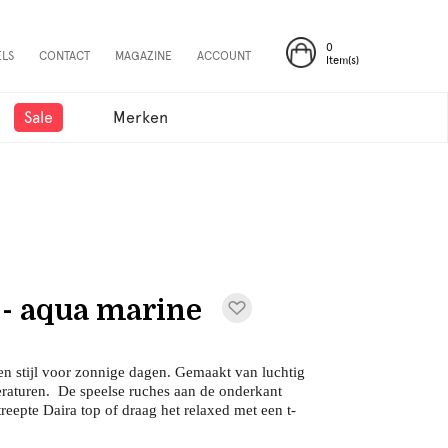
0
ELS
CONTACT
MAGAZINE
ACCOUNT
Item(s)
Sale
Merken
 - aqua marine
 en stijl voor zonnige dagen. Gemaakt van luchtig
peraturen. De speelse ruches aan de onderkant
reepte Daira top of draag het relaxed met een t-