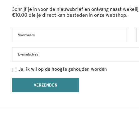
Schrijf je in voor de nieuwsbrief en ontvang naast wekel
€10,00 die je direct kan besteden in onze webshop.
Voornaam
A
Leave
this
field
blank
E-mailadres
Ja, ik wil op de hoogte gehouden worden
VERZENDEN