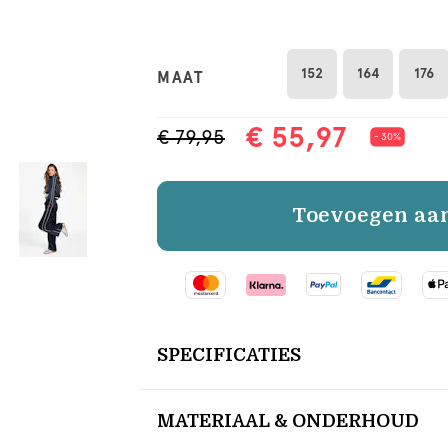
152
164
176
MAAT
€ 55,97
€ 79,95
- 30%
Toevoegen aa
SPECIFICATIES
MATERIAAL & ONDERHOUD