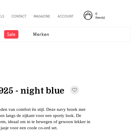
0
ELS
CONTACT
MAGAZINE
ACCOUNT
Item(s)
Sale
Merken
25 - night blue
uden van comfort én stijl. Deze navy broek met
ezen langs de zijkant voor een sporty look. De
vorm, ideaal om in te bewegen of gewoon lekker in
jasje voor een coole co-ord set.