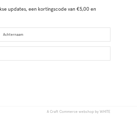
ijkse updates, een kortingscode van €5,00 en
chternaam
A Craft Commerce webshop by WHITE