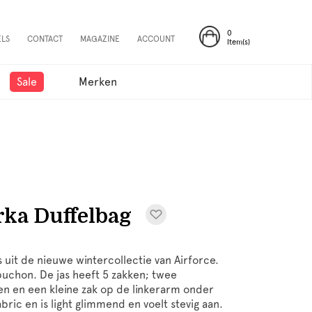
0
ELS
CONTACT
MAGAZINE
ACCOUNT
Item(s)
Sale
Merken
ka Duffelbag
s uit de nieuwe wintercollectie van Airforce.
puchon. De jas heeft 5 zakken; twee
en en een kleine zak op de linkerarm onder
abric en is light glimmend en voelt stevig aan.