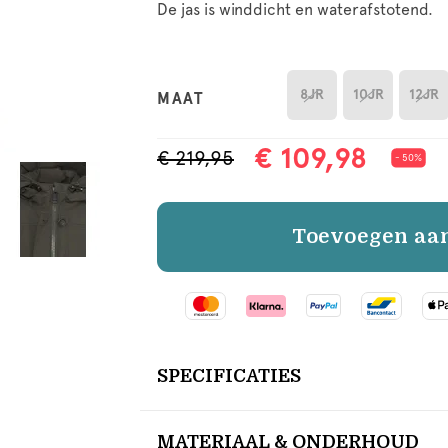
De jas is winddicht en waterafstotend.
8JR
10JR
12JR
MAAT
€ 109,98
€ 219,95
- 50%
Toevoegen aa
SPECIFICATIES
MATERIAAL & ONDERHOUD