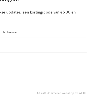
ijkse updates, een kortingscode van €5,00 en
chternaam
A Craft Commerce webshop by WHITE