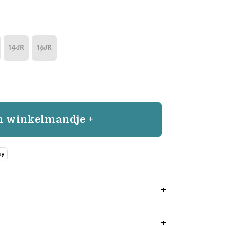
14JR
16JR
n winkelmandje +