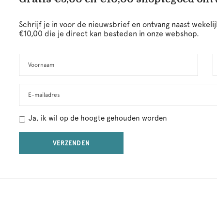
Schrijf je in voor de nieuwsbrief en ontvang naast wekel
€10,00 die je direct kan besteden in onze webshop.
Voornaam
A
Leave
this
field
blank
E-mailadres
Ja, ik wil op de hoogte gehouden worden
VERZENDEN