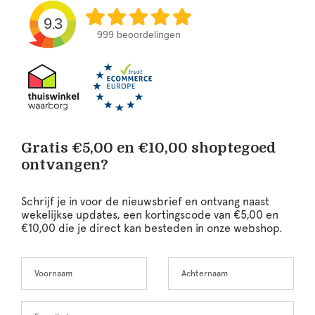
9.3
999 beoordelingen
Gratis €5,00 en €10,00 shoptegoed
ontvangen?
Schrijf je in voor de nieuwsbrief en ontvang naast
wekelijkse updates, een kortingscode van €5,00 en
€10,00 die je direct kan besteden in onze webshop.
Voornaam
Achternaam
Leave
this
field
blank
E-mailadres