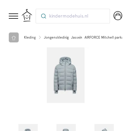
kindermodehuis.nl
Kleding
Jongenskleding
Jassen
AIRFORCE Mitchell parka Sto