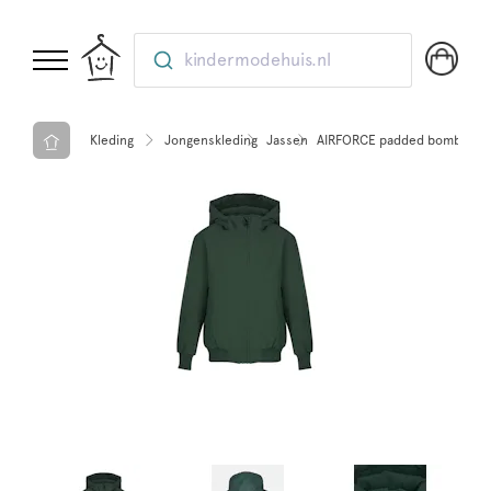
kindermodehuis.nl
Kleding
Jongenskleding
Jassen
AIRFORCE padded bomber Du