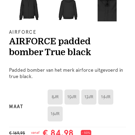
AIRFORCE
AIRFORCE padded
bomber True black
Padded bomber van het merk airforce uitgevoerd in
true black.
8JR
10JR
12JR
14JR
MAAT
16JR
€ 84,98
€ 169,95
vanaf
- 50%