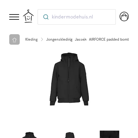
kindermodehuis.nl
Kleding
Jongenskleding
Jassen
AIRFORCE padded bomber Tr