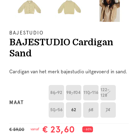
BAJESTUDIO
BAJESTUDIO Cardigan
Sand
Cardigan van het merk bajestudio uitgevoerd in sand.
122-
86-92
98-104
110-116
128
MAAT
50-56
62
68
74
€ 23,60
€ 59,00
vanaf
- 60%