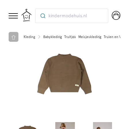
kindermodehuis.nl
Kleding
Babykleding
Truitjes
Meisjeskleding
Truien en Veste