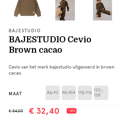
BAJESTUDIO
BAJESTUDIO Cevio
Brown cacao
Cevio van het merk bajestudio uitgevoerd in brown
cacao.
122-
86-92
98-104
110-116
MAAT
128
€ 32,40
€ 54,00
- 40%