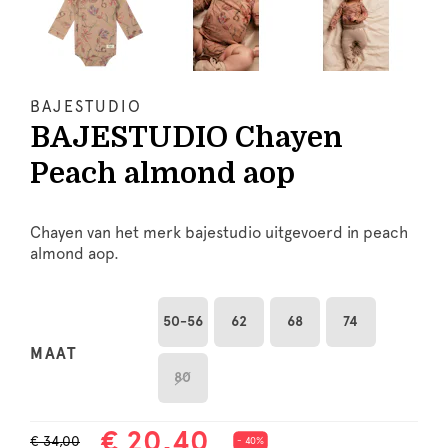
BAJESTUDIO
BAJESTUDIO Chayen
Peach almond aop
Chayen van het merk bajestudio uitgevoerd in peach
almond aop.
50-56
62
68
74
MAAT
80
€ 20,40
€ 34,00
- 40%