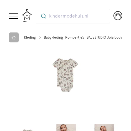
kindermodehuis.nl
Kleding
Babykleding
Rompertjes
BAJESTUDIO Joia bodysuit 