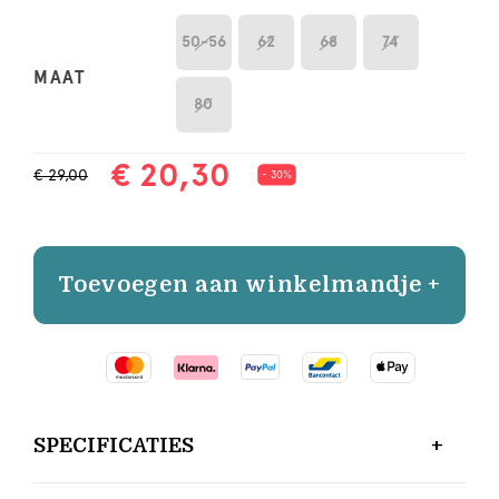
50-56
62
68
74
MAAT
80
€ 20,30
€ 29,00
- 30%
Toevoegen aan winkelmandje +
SPECIFICATIES