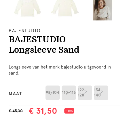
BAJESTUDIO
BAJESTUDIO
Longsleeve Sand
Longsleeve van het merk bajestudio uitgevoerd in
sand.
122-
134-
98-104
110-116
MAAT
128
140
€ 31,50
€ 45,00
- 30%