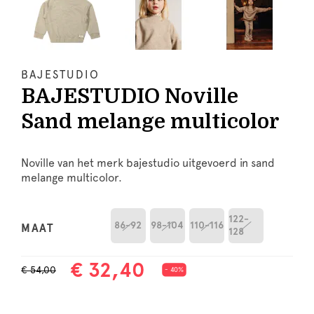
BAJESTUDIO
BAJESTUDIO Noville
Sand melange multicolor
Noville van het merk bajestudio uitgevoerd in sand
melange multicolor.
122-
86-92
98-104
110-116
MAAT
128
€ 32,40
€ 54,00
- 40%