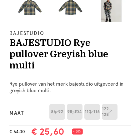
BAJESTUDIO
BAJESTUDIO Rye
pullover Greyish blue
multi
Rye pullover van het merk bajestudio uitgevoerd in
greyish blue multi.
122-
86-92
98-104
110-116
MAAT
128
€ 25,60
€ 64,00
- 60%