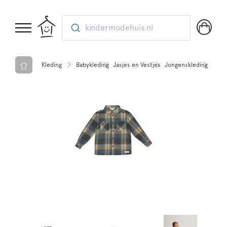
kindermodehuis.nl
Kleding
Babykleding
Jasjes en Vestjes
Jongenskleding
Truie