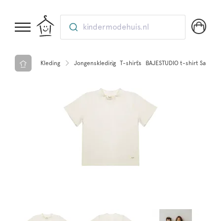
kindermodehuis.nl
Kleding
Jongenskleding
T-shirts
BAJESTUDIO t-shirt Sand