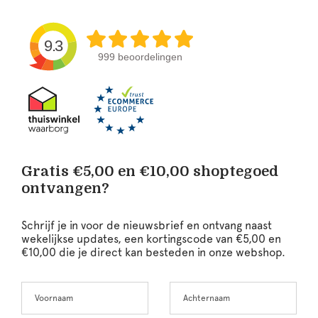
9.3
999 beoordelingen
Gratis €5,00 en €10,00 shoptegoed
ontvangen?
Schrijf je in voor de nieuwsbrief en ontvang naast
wekelijkse updates, een kortingscode van €5,00 en
€10,00 die je direct kan besteden in onze webshop.
Voornaam
Achternaam
Leave
this
field