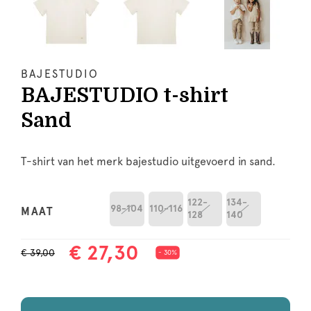
BAJESTUDIO
BAJESTUDIO t-shirt
Sand
T-shirt van het merk bajestudio uitgevoerd in sand.
122-
134-
98-104
110-116
MAAT
128
140
€ 27,30
€ 39,00
- 30%