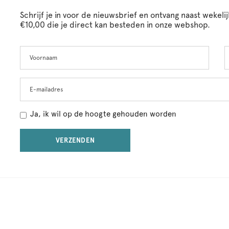
Schrijf je in voor de nieuwsbrief en ontvang naast wekel
€10,00 die je direct kan besteden in onze webshop.
Voornaam
A
Leave
this
field
blank
E-mailadres
Ja, ik wil op de hoogte gehouden worden
VERZENDEN