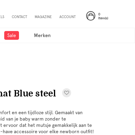
0
ELS
CONTACT
MAGAZINE
ACCOUNT
Item(s)
Sale
Merken
t Blue steel
fort en een tijdloze stijl. Gemaakt van
uid van je baby warm zonder te
 ervoor dat het mutsje gemakkelijk aan te
st-have accessoire voor elke newborn outfit!