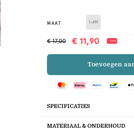
1-6M
MAAT
€ 11,90
€ 17,00
- 30%
Toevoegen aa
SPECIFICATIES
MATERIAAL & ONDERHOUD