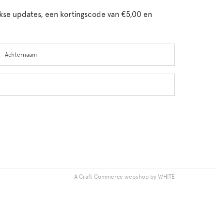
ijkse updates, een kortingscode van €5,00 en
chternaam
A Craft Commerce webshop by WHITE