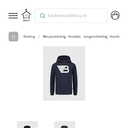
kindermodehuis.nl
Kleding
Meisjeskleding
Hoodies
Jongenskleding
Hoodies
B