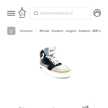
kindermodehuis.nl
Schoenen
Meisjes
Sneakers
Jongens
Sneakers
BAM sneaker