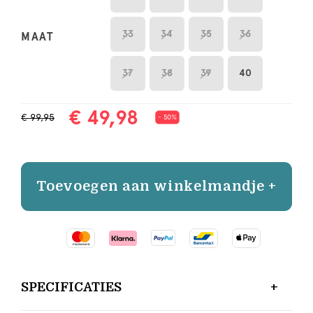
33
34
35
36
MAAT
37
38
39
40
€ 49,98
€ 99,95
- 50%
Toevoegen aan winkelmandje +
SPECIFICATIES