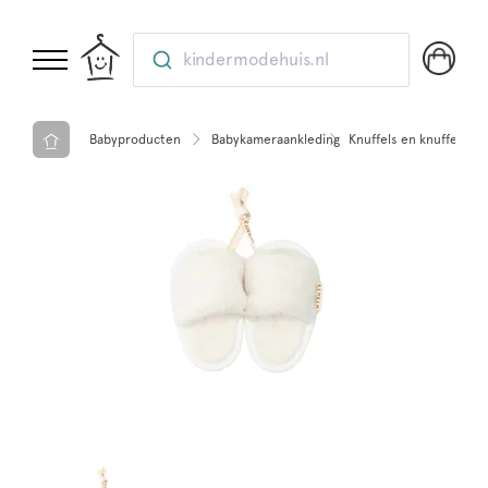
kindermodehuis.nl
Babyproducten
Babykameraankleding
Knuffels en knuffeldoe