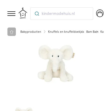
kindermodehuis.nl
Babyproducten
Knuffels en knuffeldoekjes
Bam Bam
Kadootj