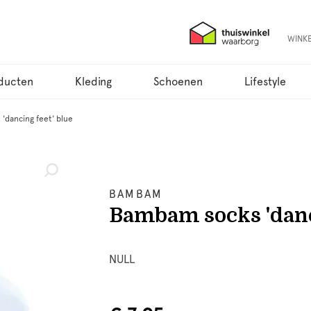
WINK
ducten
Kleding
Schoenen
Lifestyle
'dancing feet' blue
BAMBAM
Bambam socks 'danci
NULL