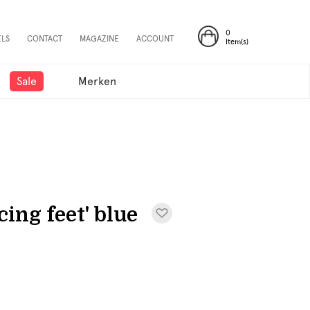
0
ELS
CONTACT
MAGAZINE
ACCOUNT
Item(s)
Sale
Merken
ng feet' blue