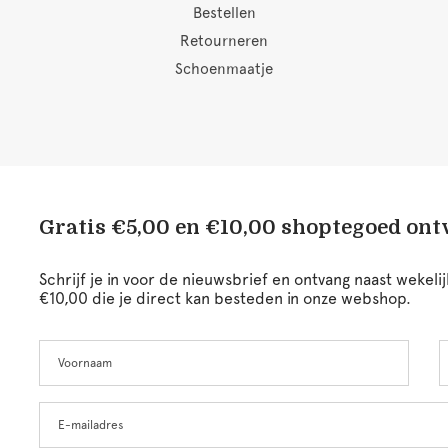
Bestellen
Retourneren
Schoenmaatje
Gratis €5,00 en €10,00 shoptegoed on
Schrijf je in voor de nieuwsbrief en ontvang naast wekel
€10,00 die je direct kan besteden in onze webshop.
Voornaam
A
Leave
this
field
blank
E-mailadres