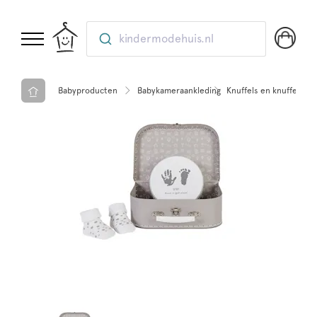
kindermodehuis.nl
Babyproducten
Babykameraankleding
Knuffels en knuffeldoe