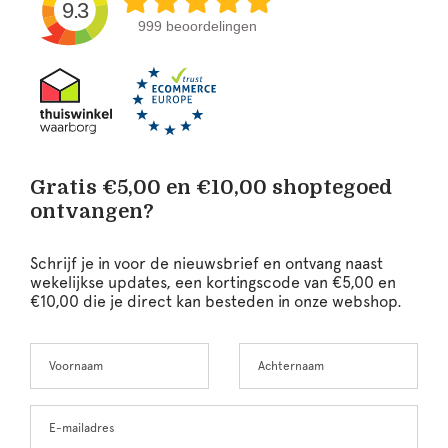
9.3
999 beoordelingen
Gratis €5,00 en €10,00 shoptegoed
ontvangen?
Schrijf je in voor de nieuwsbrief en ontvang naast
wekelijkse updates, een kortingscode van €5,00 en
€10,00 die je direct kan besteden in onze webshop.
Voornaam
Achternaam
Leave
this
field
blank
E-mailadres