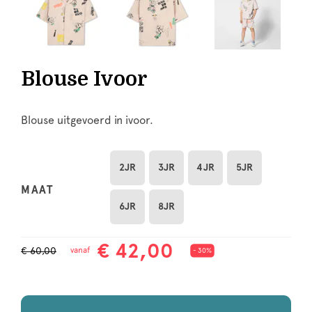
Blouse Ivoor
Blouse uitgevoerd in ivoor.
2JR
3JR
4JR
5JR
MAAT
6JR
8JR
€ 42,00
€ 60,00
vanaf
- 30%