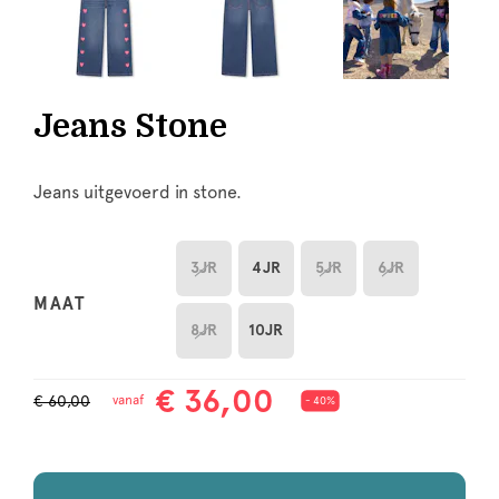
Jeans Stone
Jeans uitgevoerd in stone.
3JR
4JR
5JR
6JR
MAAT
8JR
10JR
€ 36,00
€ 60,00
vanaf
- 40%