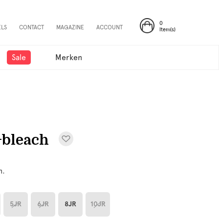
0
ELS
CONTACT
MAGAZINE
ACCOUNT
Item(s)
Sale
Merken
+bleach
h.
5JR
6JR
8JR
10JR