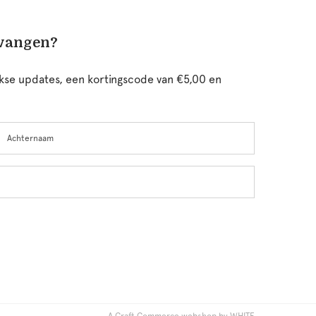
tvangen?
ijkse updates, een kortingscode van €5,00 en
chternaam
A Craft Commerce webshop by WHITE