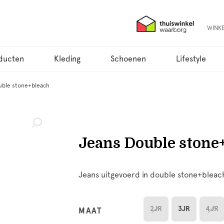
WINK
ducten
Kleding
Schoenen
Lifestyle
uble stone+bleach
Jeans Double stone
Jeans uitgevoerd in double stone+bleac
2JR
3JR
4JR
MAAT