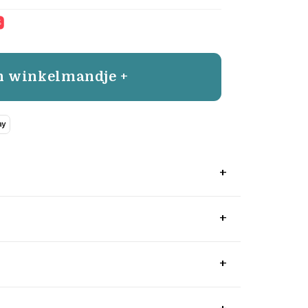
%
n winkelmandje +