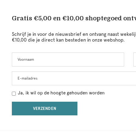
Gratis €5,00 en €10,00 shoptegoed on
Schrijf je in voor de nieuwsbrief en ontvang naast wekel
€10,00 die je direct kan besteden in onze webshop.
Voornaam
A
Leave
this
field
blank
E-mailadres
Ja, ik wil op de hoogte gehouden worden
VERZENDEN