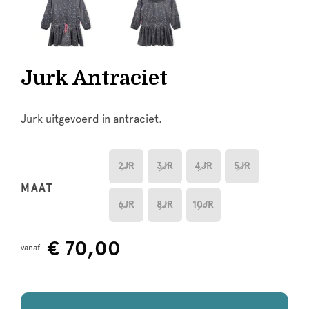
Jurk Antraciet
Jurk uitgevoerd in antraciet.
2JR
3JR
4JR
5JR
MAAT
6JR
8JR
10JR
€ 70,00
vanaf