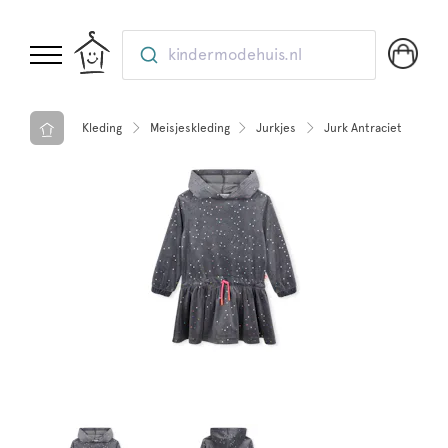
kindermodehuis.nl
Kleding
Meisjeskleding
Jurkjes
Jurk Antraciet