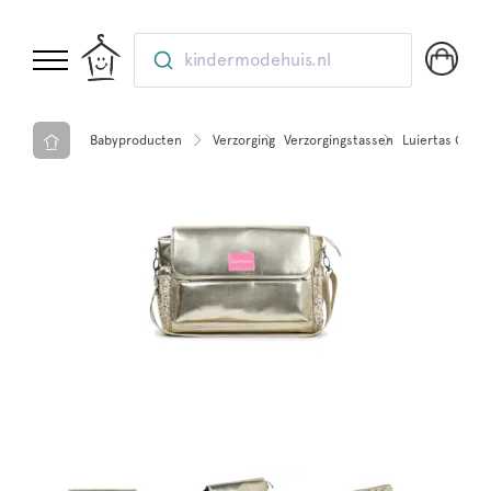
kindermodehuis.nl
Babyproducten
Verzorging
Verzorgingstassen
Luiertas Goud