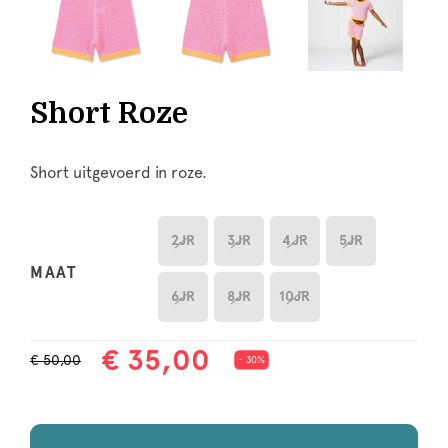
Short Roze
Short uitgevoerd in roze.
2JR
3JR
4JR
5JR
MAAT
6JR
8JR
10JR
€ 35,00
€ 50,00
- 30%