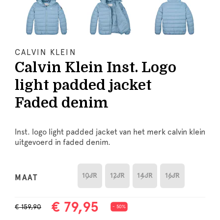
CALVIN KLEIN
Calvin Klein Inst. Logo
light padded jacket
Faded denim
Inst. logo light padded jacket van het merk calvin klein
uitgevoerd in faded denim.
10JR
12JR
14JR
16JR
MAAT
€ 79,95
€ 159,90
- 50%