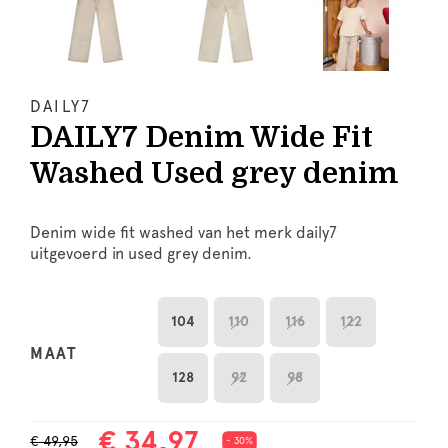
DAILY7
DAILY7 Denim Wide Fit
Washed Used grey denim
Denim wide fit washed van het merk daily7
uitgevoerd in used grey denim.
104
110
116
122
MAAT
128
92
98
€ 34,97
€ 49,95
- 30%