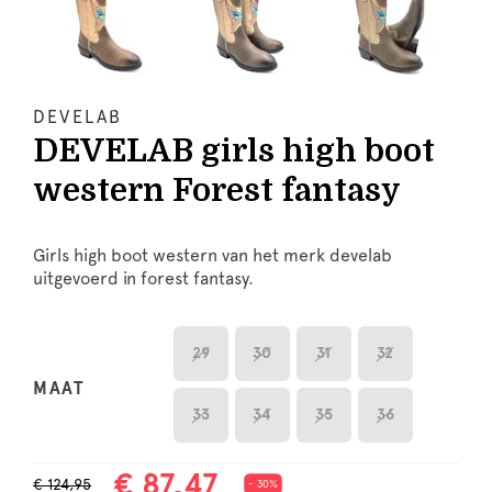
DEVELAB
DEVELAB girls high boot
western Forest fantasy
Girls high boot western van het merk develab
uitgevoerd in forest fantasy.
29
30
31
32
MAAT
33
34
35
36
€ 87,47
€ 124,95
- 30%