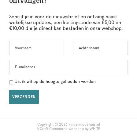
ontvangen?
Schrijf je in voor de nieuwsbrief en ontvang naast
wekelijkse updates, een kortingscode van €5,00 en
€10,00 die je direct kan besteden in onze webshop.
Voornaam
Achternaam
Leave
this
field
blank
E-mailadres
Ja, ik wil op de hoogte gehouden worden
VERZENDEN
Copyright © 2026 kindermodehuis.nl
A Craft Commerce webshop by WHITE