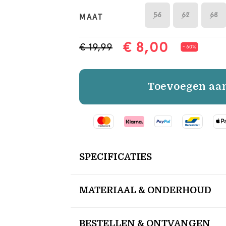
56
62
68
MAAT
€ 8,00
€ 19,99
- 60%
Toevoegen aa
SPECIFICATIES
MATERIAAL & ONDERHOUD
BESTELLEN & ONTVANGEN