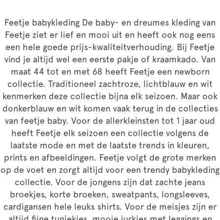
Feetje babykleding De baby- en dreumes kleding van
Feetje ziet er lief en mooi uit en heeft ook nog eens
een hele goede prijs-kwaliteitverhouding. Bij Feetje
vind je altijd wel een eerste pakje of kraamkado. Van
maat 44 tot en met 68 heeft Feetje een newborn
collectie. Traditioneel zachtroze, lichtblauw en wit
kenmerken deze collectie bijna elk seizoen. Maar ook
donkerblauw en wit komen vaak terug in de collecties
van feetje baby. Voor de allerkleinsten tot 1 jaar oud
heeft Feetje elk seizoen een collectie volgens de
laatste mode en met de laatste trends in kleuren,
prints en afbeeldingen. Feetje volgt de grote merken
op de voet en zorgt altijd voor een trendy babykleding
collectie. Voor de jongens zijn dat zachte jeans
broekjes, korte broeken, sweatpants, longsleeves,
cardigansen hele leuks shirts. Voor de meisjes zijn er
altijd fijne tuniekjes, mooie jurkjes met leggings en