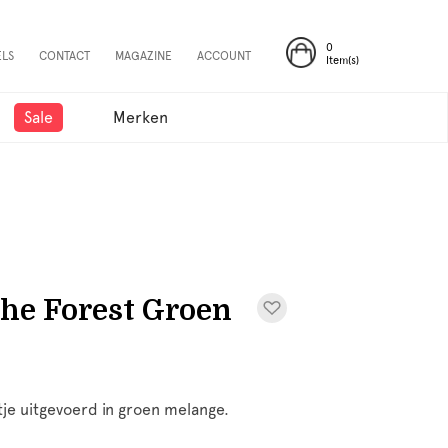
0
ELS
CONTACT
MAGAZINE
ACCOUNT
Item(s)
Sale
Merken
The Forest Groen
tje uitgevoerd in groen melange.