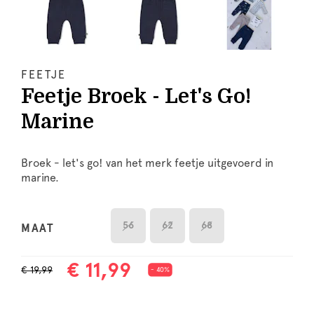
FEETJE
Feetje Broek - Let's Go!
Marine
Broek - let's go! van het merk feetje uitgevoerd in
marine.
56
62
68
MAAT
€ 11,99
€ 19,99
- 40%