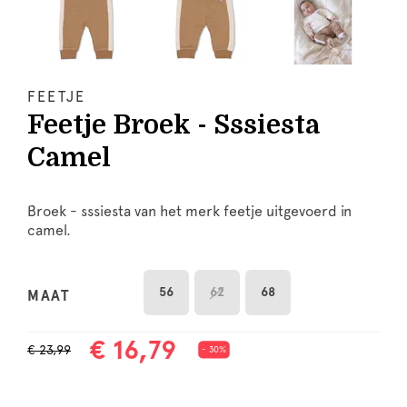
FEETJE
Feetje Broek - Sssiesta
Camel
Broek - sssiesta van het merk feetje uitgevoerd in
camel.
56
62
68
MAAT
€ 16,79
€ 23,99
- 30%