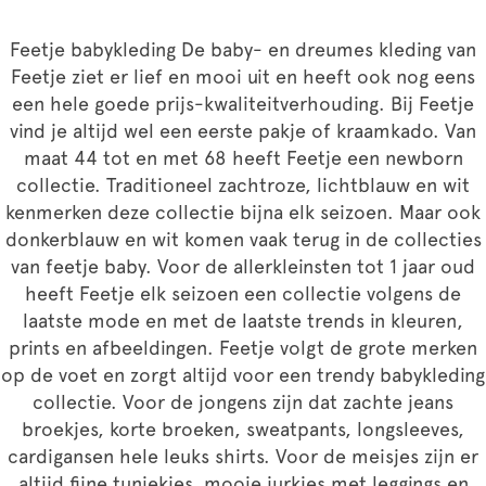
Feetje babykleding De baby- en dreumes kleding van
Feetje ziet er lief en mooi uit en heeft ook nog eens
een hele goede prijs-kwaliteitverhouding. Bij Feetje
vind je altijd wel een eerste pakje of kraamkado. Van
maat 44 tot en met 68 heeft Feetje een newborn
collectie. Traditioneel zachtroze, lichtblauw en wit
kenmerken deze collectie bijna elk seizoen. Maar ook
donkerblauw en wit komen vaak terug in de collecties
van feetje baby. Voor de allerkleinsten tot 1 jaar oud
heeft Feetje elk seizoen een collectie volgens de
laatste mode en met de laatste trends in kleuren,
prints en afbeeldingen. Feetje volgt de grote merken
op de voet en zorgt altijd voor een trendy babykleding
collectie. Voor de jongens zijn dat zachte jeans
broekjes, korte broeken, sweatpants, longsleeves,
cardigansen hele leuks shirts. Voor de meisjes zijn er
altijd fijne tuniekjes, mooie jurkjes met leggings en