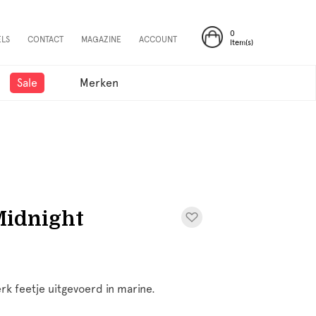
0
ELS
CONTACT
MAGAZINE
ACCOUNT
Item(s)
Sale
Merken
Midnight
rk feetje uitgevoerd in marine.