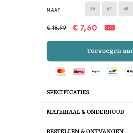
56
62
68
MAAT
€ 7,60
€ 18,99
- 60%
Toevoegen aa
SPECIFICATIES
MATERIAAL & ONDERHOUD
BESTELLEN & ONTVANGEN