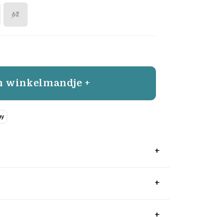
62
n winkelmandje +