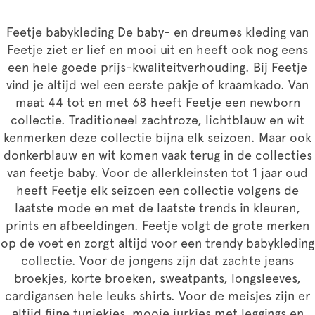
Feetje babykleding De baby- en dreumes kleding van
Feetje ziet er lief en mooi uit en heeft ook nog eens
een hele goede prijs-kwaliteitverhouding. Bij Feetje
vind je altijd wel een eerste pakje of kraamkado. Van
maat 44 tot en met 68 heeft Feetje een newborn
collectie. Traditioneel zachtroze, lichtblauw en wit
kenmerken deze collectie bijna elk seizoen. Maar ook
donkerblauw en wit komen vaak terug in de collecties
van feetje baby. Voor de allerkleinsten tot 1 jaar oud
heeft Feetje elk seizoen een collectie volgens de
laatste mode en met de laatste trends in kleuren,
prints en afbeeldingen. Feetje volgt de grote merken
op de voet en zorgt altijd voor een trendy babykleding
collectie. Voor de jongens zijn dat zachte jeans
broekjes, korte broeken, sweatpants, longsleeves,
cardigansen hele leuks shirts. Voor de meisjes zijn er
altijd fijne tuniekjes, mooie jurkjes met leggings en