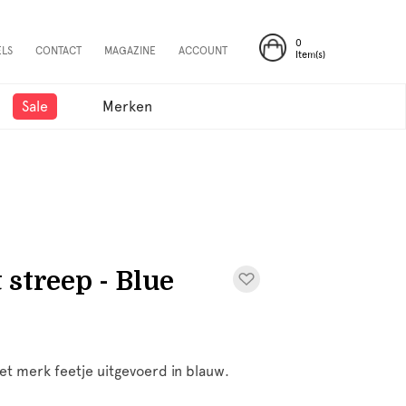
0
ELS
CONTACT
MAGAZINE
ACCOUNT
Item(s)
Sale
Merken
 streep - Blue
et merk feetje uitgevoerd in blauw.