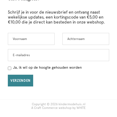
Schrijf je in voor de nieuwsbrief en ontvang naast
wekelijkse updates, een kortingscode van €5,00 en
€10,00 die je direct kan besteden in onze webshop.
Voornaam
Achternaam
Leave
this
field
blank
E-mailadres
Ja, ik wil op de hoogte gehouden worden
VERZENDEN
Copyright © 2026 kindermodehuis.nl
A Craft Commerce webshop by WHITE